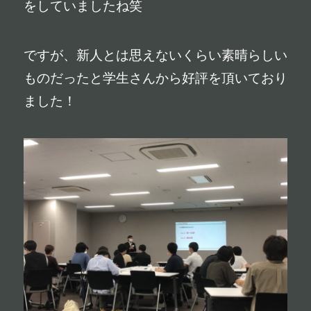
をしていましたね笑
ホーム
会社を知る
ですが、新人とは思えないくらい素晴らしい
ものだったと学生さんから好評を頂いており
仕事を知る
仲間を知る
ました！
採用メディア
採用イベント
採用情報
プライバシーポリシー
公式サイト